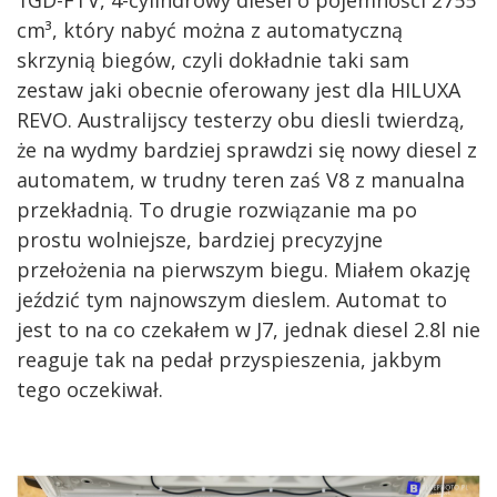
1GD-FTV, 4-cylindrowy diesel o pojemności 2755
cm³, który nabyć można z automatyczną
skrzynią biegów, czyli dokładnie taki sam
zestaw jaki obecnie oferowany jest dla HILUXA
REVO. Australijscy testerzy obu diesli twierdzą,
że na wydmy bardziej sprawdzi się nowy diesel z
automatem, w trudny teren zaś V8 z manualna
przekładnią. To drugie rozwiązanie ma po
prostu wolniejsze, bardziej precyzyjne
przełożenia na pierwszym biegu. Miałem okazję
jeździć tym najnowszym dieslem. Automat to
jest to na co czekałem w J7, jednak diesel 2.8l nie
reaguje tak na pedał przyspieszenia, jakbym
tego oczekiwał.