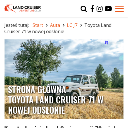
Typ
char
Jesteś tutaj:
Start
Auta
LC J7
Toyota Land
Cruiser 71 w nowej odsłonie
r
STRONA GŁÓWNA
TOYOTA LAND CRUISER 71 W
NOWEJ ODSŁONIE