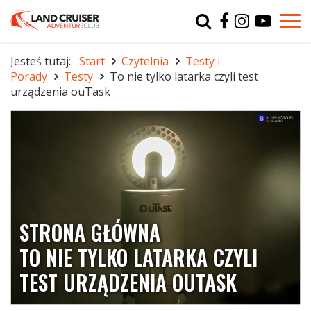
Typ
char
Jesteś tutaj:
Start
Czytelnia
Testy i
Porady
Testy
To nie tylko latarka czyli test
r
urządzenia ouTask
STRONA GŁÓWNA
TO NIE TYLKO LATARKA CZYLI
TEST URZĄDZENIA OUTASK