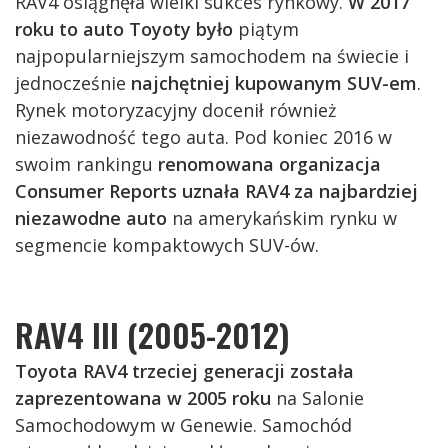
RAV4 osiągnęła wielki sukces rynkowy.
W 2017
roku to auto Toyoty było
piątym
najpopularniejszym samochodem na świecie i
jednocześnie
najchętniej kupowanym SUV-em
.
Rynek motoryzacyjny docenił również
niezawodność tego auta. Pod koniec 2016 w
swoim rankingu
renomowana organizacja
Consumer Reports uznała RAV4 za najbardziej
niezawodne auto
na amerykańskim rynku w
segmencie kompaktowych SUV-ów.
RAV4 III (2005-2012)
Toyota RAV4 trzeciej generacji została
zaprezentowana w 2005 roku
na Salonie
Samochodowym w Genewie. Samochód