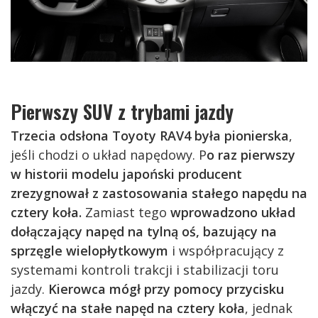
Pierwszy SUV z trybami jazdy
Trzecia odsłona Toyoty RAV4 była pionierska
,
jeśli chodzi o układ napędowy. P
o raz pierwszy
w historii modelu japoński producent
zrezygnował z zastosowania stałego napędu na
cztery koła.
Zamiast tego
wprowadzono układ
dołączający napęd na tylną oś, bazujący na
sprzęgle wielopłytkowym
i współpracujący z
systemami kontroli trakcji i stabilizacji toru
jazdy.
Kierowca mógł przy pomocy przycisku
włączyć na stałe napęd na cztery koła
, jednak