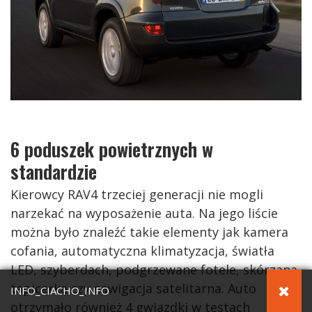
6 poduszek powietrznych w
standardzie
Kierowcy RAV4 trzeciej generacji nie mogli
narzekać na wyposażenie auta. Na jego liście
można było znaleźć takie elementy jak kamera
cofania, automatyczna klimatyzacja, światła
LED, szyberdach, podgrzewane fotele, skórzana
tapicerka czy nawigacja satelitarna. Auto
INFO_CIACHO_INFO
otrzymało również 4 gwiazdki w testach