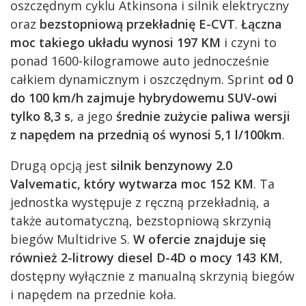
oszczędnym cyklu Atkinsona i silnik elektryczny
oraz
bezstopniową przekładnię E-CVT
.
Łączna
moc takiego układu wynosi 197 KM
i czyni to
ponad 1600-kilogramowe auto jednocześnie
całkiem dynamicznym i oszczędnym. Sprint
od 0
do 100 km/h zajmuje hybrydowemu SUV-owi
tylko 8,3 s
, a jego
średnie zużycie paliwa wersji
z napędem na przednią oś wynosi 5,1 l/100km
.
Drugą opcją jest
silnik benzynowy 2.0
Valvematic, który wytwarza moc 152 KM
. Ta
jednostka występuje z ręczną przekładnią, a
także automatyczną, bezstopniową skrzynią
biegów Multidrive S.
W ofercie znajduje się
również 2-litrowy diesel D-4D o mocy 143 KM
,
dostępny wyłącznie z manualną skrzynią biegów
i napędem na przednie koła.