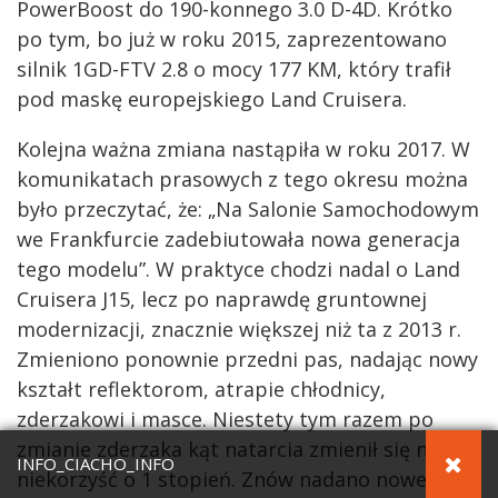
PowerBoost do 190-konnego 3.0 D-4D. Krótko
po tym, bo już w roku 2015, zaprezentowano
silnik 1GD-FTV 2.8 o mocy 177 KM, który trafił
pod maskę europejskiego Land Cruisera.
Kolejna ważna zmiana nastąpiła w roku 2017. W
komunikatach prasowych z tego okresu można
było przeczytać, że: „Na Salonie Samochodowym
we Frankfurcie zadebiutowała nowa generacja
tego modelu”. W praktyce chodzi nadal o Land
Cruisera J15, lecz po naprawdę gruntownej
modernizacji, znacznie większej niż ta z 2013 r.
Zmieniono ponownie przedni pas, nadając nowy
kształt reflektorom, atrapie chłodnicy,
zderzakowi i masce. Niestety tym razem po
zmianie zderzaka kąt natarcia zmienił się na
INFO_CIACHO_INFO
niekorzyść o 1 stopień. Znów nadano nowe