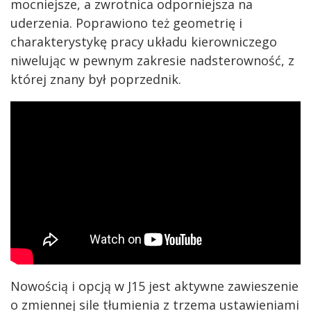
mocniejsze, a zwrotnica odporniejsza na
uderzenia. Poprawiono też geometrię i
charakterystykę pracy układu kierowniczego
niwelując w pewnym zakresie nadsterowność, z
której znany był poprzednik.
Nowością i opcją w J15 jest aktywne zawieszenie
o zmiennej sile tłumienia z trzema ustawieniami