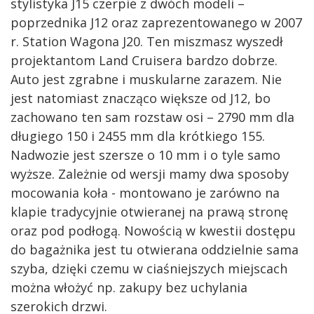
stylistyka J15 czerpie z dwóch modeli –
poprzednika J12 oraz zaprezentowanego w 2007
r. Station Wagona J20. Ten miszmasz wyszedł
projektantom Land Cruisera bardzo dobrze.
Auto jest zgrabne i muskularne zarazem. Nie
jest natomiast znacząco większe od J12, bo
zachowano ten sam rozstaw osi – 2790 mm dla
długiego 150 i 2455 mm dla krótkiego 155.
Nadwozie jest szersze o 10 mm i o tyle samo
wyższe. Zależnie od wersji mamy dwa sposoby
mocowania koła - montowano je zarówno na
klapie tradycyjnie otwieranej na prawą stronę
oraz pod podłogą. Nowością w kwestii dostępu
do bagażnika jest tu otwierana oddzielnie sama
szyba, dzięki czemu w ciaśniejszych miejscach
można włożyć np. zakupy bez uchylania
szerokich drzwi.