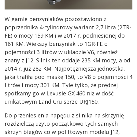
W gamie benzyniaków pozostawiono z
poprzednika 4-cylindrowy wariant 2,7 litra (2TR-
FE) o mocy 159 KM i w 2017 r. podniesionej do
161 KM. Większy benzyniak to 1GR-FE o
pojemności 3 litrów w układzie V6, również
znany z J12. Silnik ten oddaje 235 KM mocy, a od
2014 r. już 282 KM. Najpotężniejsza jednostka,
jaka trafiła pod maskę 150, to V8 o pojemności 4
litrów i mocy 301 KM. Tyle tylko, że prędzej
spotkamy go w Lexusie GX 460 niż w dość
unikatowym Land Cruiserze URJ150.
Do przeniesienia napędu z silnika na skrzynię
rozdzielczą użyto początkowo tych samych
skrzyń biegów co w poliftowym modelu J12,