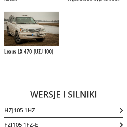
Lexus LX 470 (UZJ 100)
WERSJE I SILNIKI
HZJ105 1HZ
Wolnossący, 6-cylindrowy rzędowy silnik Diesla, komory
FZJ105 1FZ-E