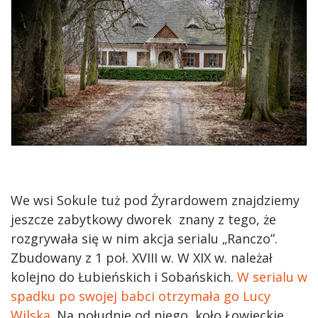
We wsi Sokule tuż pod Żyrardowem znajdziemy
jeszcze zabytkowy dworek znany z tego, że
rozgrywała się w nim akcja serialu „Ranczo”.
Zbudowany z 1 poł. XVIII w. W XIX w. należał
kolejno do Łubieńskich i Sobańskich.
W serialu w
spadku po swojej babci otrzymała go Lucy
Wilska
. Na południe od niego, koło Łowieckie