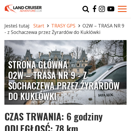
Typ
char
Jesteś tutaj:
Start
TRASY GPS
O2W – TRASA NR 9
- z Sochaczewa przez Żyrardów do Kuklówki
r
STRONA GŁÓWNA
O2W – TRASA NR 9 - Z
SOCHACZEWA PRZEZ ŻYRARDÓW
DO KUKLÓWKI
CZAS TRWANIA
: 6 godziny
ODLEGŁOS
Ć: 78 km