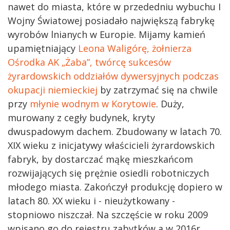
nawet do miasta, które w przededniu wybuchu I
Wojny Światowej posiadało największą fabrykę
wyrobów lnianych w Europie. Mijamy kamień
upamiętniający
Leona Waligórę, żołnierza
Ośrodka AK „Żaba”, twórcę sukcesów
żyrardowskich oddziałów dywersyjnych podczas
okupacji niemieckiej
by zatrzymać się na chwile
przy
młynie wodnym w Korytowie
. Duży,
murowany z cegły budynek, kryty
dwuspadowym dachem. Zbudowany w latach 70.
XIX wieku z inicjatywy właścicieli żyrardowskich
fabryk, by dostarczać mąkę mieszkańcom
rozwijających się prężnie osiedli robotniczych
młodego miasta. Zakończył produkcję dopiero w
latach 80. XX wieku i - nieużytkowany -
stopniowo niszczał. Na szczęście w roku 2009
wpisano go do rejestru zabytków a w 2016r.