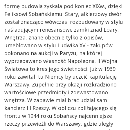
formę budowla zyskała pod koniec XIXw., dzięki
Feliksowi Sobańskiemu. Stary, alkierzowy dwór
został znacząco wówczas rozbudowany w stylu
naśladującym renesansowe zamki znad Loary.
Wnętrza, znane obecnie tylko z opisów,
umeblowano w stylu Ludwika XV - zakupów
dokonano na aukcji w Paryżu, na której
wyprzedawano własność Napoleona. II Wojna
Światowa to kres jego świetności. Już w 1939
roku zawitali tu Niemcy by uczcić kapitulację
Warszawy. Zupełnie przy okazji rozkradziono
wartościowe przedmioty i zdewastowano
wnętrza. W zabawie miał brać udział sam
kanclerz III Rzeszy. W obliczu zbliżającego się
frontu w 1944 roku Sobańscy najcenniejsze
rzeczy przewieźli do Warszawy, gdzie uległy