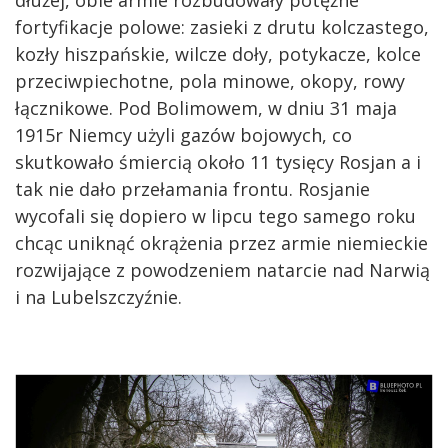
dłużej, obie armie rozbudowały potężne
fortyfikacje polowe: zasieki z drutu kolczastego,
kozły hiszpańskie, wilcze doły, potykacze, kolce
przeciwpiechotne, pola minowe, okopy, rowy
łącznikowe. Pod Bolimowem, w dniu 31 maja
1915r Niemcy użyli gazów bojowych, co
skutkowało śmiercią około 11 tysięcy Rosjan a i
tak nie dało przełamania frontu. Rosjanie
wycofali się dopiero w lipcu tego samego roku
chcąc uniknąć okrążenia przez armie niemieckie
rozwijające z powodzeniem natarcie nad Narwią
i na Lubelszczyźnie.