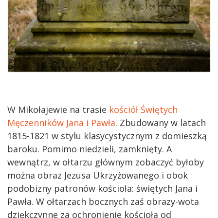
W Mikołajewie na trasie
kościół Świętych
Męczenników Jana i Pawła
. Zbudowany w latach
1815-1821 w stylu klasycystycznym z domieszką
baroku. Pomimo niedzieli, zamknięty. A
wewnątrz, w ołtarzu głównym zobaczyć byłoby
można obraz Jezusa Ukrzyżowanego i obok
podobizny patronów kościoła: świętych Jana i
Pawła. W ołtarzach bocznych zaś obrazy-wota
dziękczynne za ochronienie kościoła od