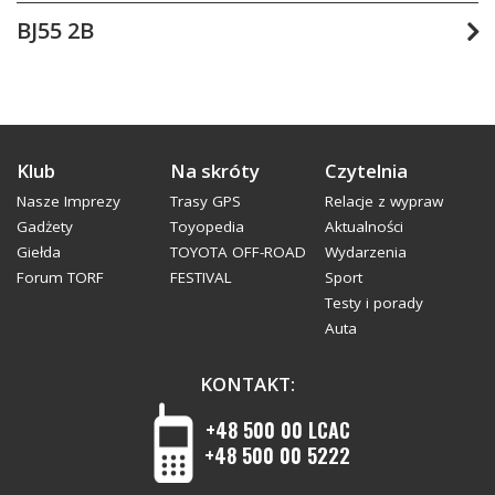
1800 obr./min.
6-cylindrowy rzędowy silnik benzynowy, gaźnik, 4230
BJ55 2B
cm3; 99 kW (135 KM) przy 3600 obr./min., 294 Nm (217
lb-ft) przy 1800 obr./min.
Wolnossący, 4-cylindrowy rzędowy silnik Diesla komory
wirowe, 3168 cm3; 62 kW (84 KM) przy 2200 obr./min.,
215 Nm (159 lb-ft) przy 2200 obr./min.
Klub
Na skróty
Czytelnia
Nasze Imprezy
Trasy GPS
Relacje z wypraw
Gadżety
Toyopedia
Aktualności
Giełda
TOYOTA OFF-ROAD
Wydarzenia
Forum TORF
FESTIVAL
Sport
Testy i porady
Auta
KONTAKT:
+48 500 00 LCAC
+48 500 00 5222