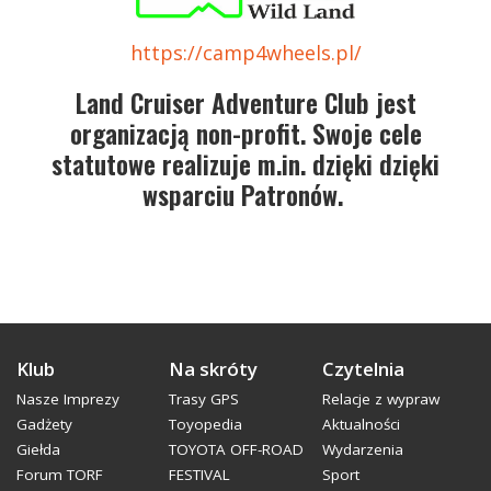
https://camp4wheels.pl/
Land Cruiser Adventure Club jest
organizacją non-profit. Swoje cele
statutowe realizuje m.in. dzięki dzięki
wsparciu Patronów.
Klub
Na skróty
Czytelnia
Nasze Imprezy
Trasy GPS
Relacje z wypraw
Gadżety
Toyopedia
Aktualności
Giełda
TOYOTA OFF-ROAD
Wydarzenia
Forum TORF
FESTIVAL
Sport