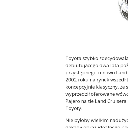
Toyota szybko zdecydowała s
debiutującego dwa lata późn
przystępnego cenowo Land C
2002 roku na rynek wszedł 
koncepcyjnie klasyczny, że
wyprzedził oferowane wówcz
Pajero na tle Land Cruisera
Toyoty.
Nie byłoby wielkim nadużyci
dekady obraz idealnego po