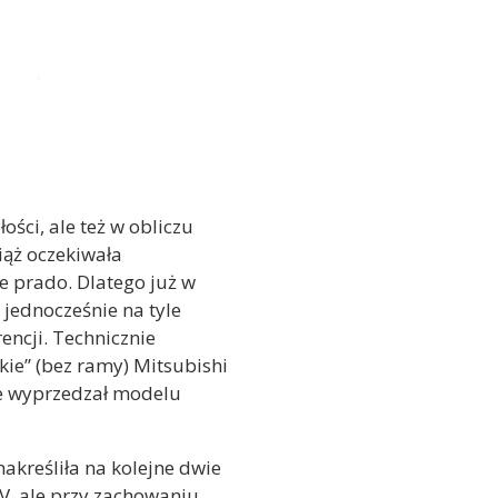
ści, ale też w obliczu
iąż oczekiwała
e prado. Dlatego już w
jednocześnie na tyle
encji. Technicznie
ie” (bez ramy) Mitsubishi
nie wyprzedzał modelu
akreśliła na kolejne dwie
, ale przy zachowaniu