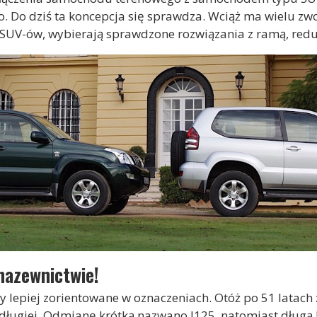
o. Do dziś ta koncepcja się sprawdza. Wciąż ma wielu z
 SUV-ów, wybierają sprawdzone rozwiązania z ramą, red
nazewnictwie!
y lepiej zorientowane w oznaczeniach. Otóż po 51 latach
i długiej. Odmianę krótką nazwano J125, natomiast długą