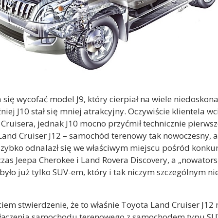
ię wycofać model J9, który cierpiał na wiele niedoskonało
iej J10 stał się mniej atrakcyjny. Oczywiście klientela wc
ruisera, jednak J10 mocno przyćmił technicznie pierwsz
Land Cruiser J12 – samochód terenowy tak nowoczesny, a 
 szybko odnalazł się we właściwym miejscu pośród konkur
as Jeepa Cherokee i Land Rovera Discovery, a „nowatorsk
 było już tylko SUV-em, który i tak niczym szczególnym 
em stwierdzenie, że to właśnie Toyota Land Cruiser J12 n
łączenia samochodu terenowego z samochodem typu SUV