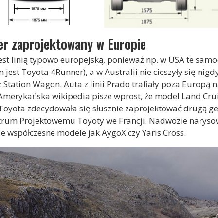
er zaprojektowany w Europie
o jest linią typowo europejską, ponieważ np. w USA te sam
jest Toyota 4Runner), a w Australii nie cieszyły się n
Station Wagon. Auta z linii Prado trafiały poza Europą na
merykańska wikipedia pisze wprost, że model Land Cru
Toyota zdecydowała się słusznie zaprojektować drugą ge
trum Projektowemu Toyoty we Francji. Nadwozie narysował
e współczesne modele jak AygoX czy Yaris Cross.