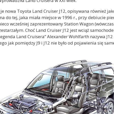
prowadziła Land Cruisera w XXI wiek.
uje nowa Toyota Land Cruiser J12, opisywana również jak
a do tej, jaka miała miejsce w 1996 r., przy debiucie pi
ieco wcześniej zaprezentowany Station Wagon (wówczas J8,
zestarzałym. Choć Land Cruiser J12 jest wciąż samoc
„Legenda Land Cruisera” Alexander Wohlfarth nazywa J12 
go jak pomiędzy J9 i J12 nie było od pojawienia się same