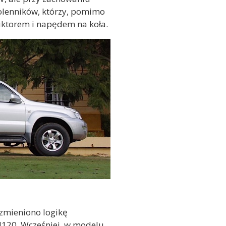
wolenników, którzy, pomimo
uktorem i napędem na koła.
 zmieniono logikę
 J120. Wcześniej, w modelu