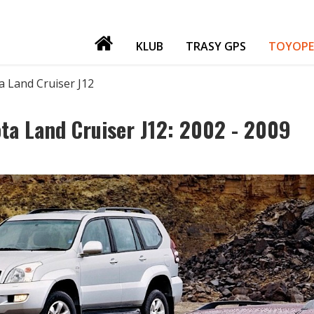
KLUB
TRASY GPS
TOYOPE
PATRONI
a Land Cruiser J12
NASZE IMPREZY
GADŻETY
ota Land Cruiser J12: 2002 - 2009
GIEŁDA
FORUM TORF