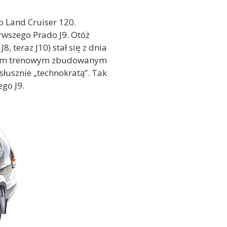
o Land Cruiser 120.
erwszego Prado J9. Otóż
 teraz J10) stał się z dnia
hodem trenowym zbudowanym
słusznie „technokratą”. Tak
go J9.