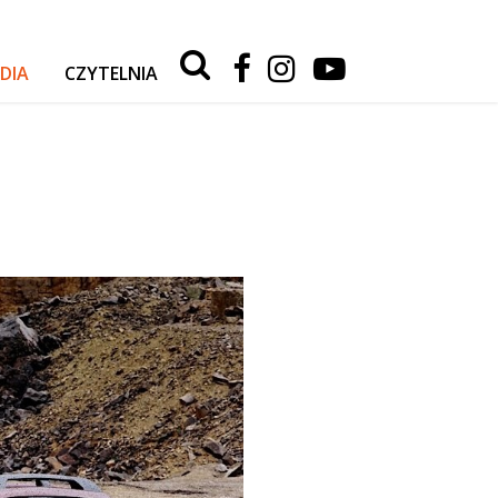
Type 2 or
more
DIA
CZYTELNIA
characters
for
RELACJE Z WYPRAW
results.
AKTUALNOŚCI
TESTY I PORADY
AUTA
SPORT