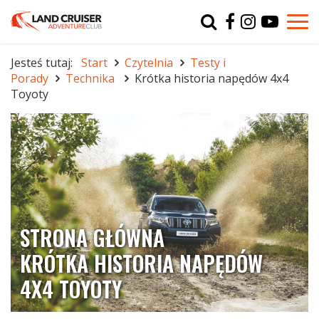
Typ
char
Jesteś tutaj:
Start
Czytelnia
Testy i
Porady
Technika
Krótka historia napędów 4x4
r
Toyoty
STRONA GŁÓWNA
KRÓTKA HISTORIA NAPĘDÓW
4X4 TOYOTY