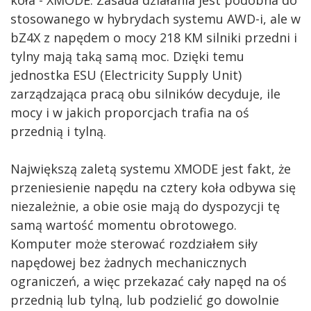
koła - XMODE. Zasada działania jest podobna do
stosowanego w hybrydach systemu AWD-i, ale w
bZ4X z napędem o mocy 218 KM silniki przedni i
tylny mają taką samą moc. Dzięki temu
jednostka ESU (Electricity Supply Unit)
zarządzająca pracą obu silników decyduje, ile
mocy i w jakich proporcjach trafia na oś
przednią i tylną.
Największą zaletą systemu XMODE jest fakt, że
przeniesienie napędu na cztery koła odbywa się
niezależnie, a obie osie mają do dyspozycji tę
samą wartość momentu obrotowego.
Komputer może sterować rozdziałem siły
napędowej bez żadnych mechanicznych
ograniczeń, a więc przekazać cały napęd na oś
przednią lub tylną, lub podzielić go dowolnie