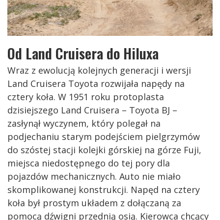
Od Land Cruisera do Hiluxa
Wraz z ewolucją kolejnych generacji i wersji
Land Cruisera Toyota rozwijała napędy na
cztery koła. W 1951 roku protoplasta
dzisiejszego Land Cruisera – Toyota BJ –
zasłynął wyczynem, który polegał na
podjechaniu starym podejściem pielgrzymów
do szóstej stacji kolejki górskiej na górze Fuji,
miejsca niedostępnego do tej pory dla
pojazdów mechanicznych. Auto nie miało
skomplikowanej konstrukcji. Napęd na cztery
koła był prostym układem z dołączaną za
pomocą dźwigni przednią osią. Kierowca chcący