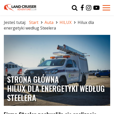
Typ
char
Jesteś tutaj:
Start
Auta
HILUX
Hilux dla
energetyki według Steelera
r
STRONA GŁÓWNA
HILUX DLA ENERGETYKI WEDŁUG
STEELERA