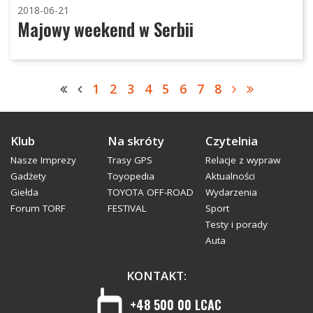
2018-06-21
Majowy weekend w Serbii
1
2
3
4
5
6
7
8
Klub
Na skróty
Czytelnia
Nasze Imprezy
Trasy GPS
Relacje z wypraw
Gadżety
Toyopedia
Aktualności
Giełda
TOYOTA OFF-ROAD
Wydarzenia
Forum TORF
FESTIVAL
Sport
Testy i porady
Auta
KONTAKT:
+48 500 00 LCAC