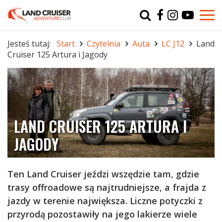
Typ
char
Jesteś tutaj:
Start
Czytelnia
Auta
LC J12
Land
Cruiser 125 Artura i Jagody
r
LAND CRUISER 125 ARTURA I
JAGODY
Ten Land Cruiser jeździ wszędzie tam, gdzie
trasy offroadowe są najtrudniejsze, a frajda z
jazdy w terenie największa. Liczne potyczki z
przyrodą pozostawiły na jego lakierze wiele