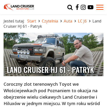
Typ
char
Jesteś tutaj:
Start
Czytelnia
Auta
LC J6
Land
Cruiser HJ 61 - Patryk
r
LAND CRUISER HJ 61 - PATRYK
Coroczny zlot terenowych Toyot we
Włościejewkach pod Poznaniem to okazja na
obejrzenie wielu ciekawych Land Cruiserów i
Hiluxów w jednym miejscu. W tym roku wśród