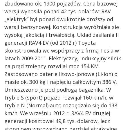
zbudowano ok. 1900 pojazdów. Cena bazowej
wersji wynosiła ponad 42 tys. dolarów: RAV
„elektryk” był ponad dwukrotnie droższy od
wersji benzynowej. Konstrukcja wyróżniała się
wysoką jakością i trwałością. Układ zasilania II
generacji RAV4 EV (od 2012 r) Toyota
skonstruowała we współpracy z firmą Tesla w
latach 2009-2011. Elektryczny, indukcyjny silnik
na prąd zmienny rozwijał moc 154 KM.
Zastosowano baterie litowo-jonowe (Li-ion) o
masie ok. 300 kg i napięciu całkowitym 386 V.
Umieszczono je pod podłogą bagażnika. W
trybie S (sport) pojazd rozwijał 160 km/h, w
trybie N (Normal) auto rozpędzało się do 138
km/h. We wrześniu 2012 r. RAV4 EV drugiej
generacji kosztował 49,8 tys. dolarów, lecz
stopniowo wprowadzano bardziej atrakcyjne