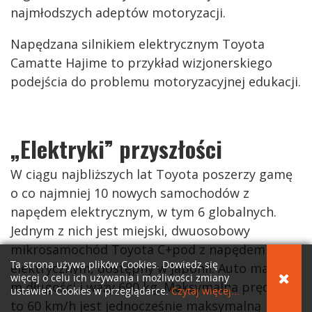
najmłodszych adeptów motoryzacji.
Napędzana silnikiem elektrycznym Toyota
Camatte Hajime to przykład wizjonerskiego
podejścia do problemu motoryzacyjnej edukacji.
„Elektryki” przyszłości
W ciągu najbliższych lat Toyota poszerzy gamę
o co najmniej 10 nowych samochodów z
napędem elektrycznym, w tym 6 globalnych.
Jednym z nich jest miejski, dwuosobowy
mikrosamochód Toyota C+pod z napędem
Ta strona używa plików Cookies. Dowiedz się
elektrycznym, dostępny w Japonii. Auto ma 2,49
więcej o celu ich używania i możliwości zmiany
m długości i waży 690 kg. Maksymalna prędkość
ustawień Cookies w przeglądarce.
Czytaj więcej...
to 60 km/h jest jednocześnie maksymalną