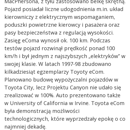
MacPhersona, z tyłu zastosowano belkę skrętną.
Pojazd posiadał liczne udogodnienia m.in. układ
kierowniczy z elektrycznym wspomaganiem,
poduszki powietrzne kierowcy i pasażera oraz
pasy bezpieczeństwa z regulacją wysokości.
Zasięg eComa wynosił ok. 100 km. Podczas
testów pojazd rozwinął prędkość ponad 100
km/h i był jednym z najszybszych „elektryków” w
swojej klasie. W latach 1997-98 zbudowano
kilkadziesiąt egzemplarzy Toyoty eCom.
Planowano budowę wypożyczalni pojazdów w
Toyota City, lecz Projektu Canyon nie udało się
zrealizować w 100%. Auto prezentowano także
w University of California w Irvine. Toyota eCom
była demonstracją możliwości
technologicznych, które wyprzedzały epokę o co
najmniej dekadę.