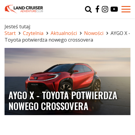
Typ
char
Jesteś tutaj:
Start
Czytelnia
Aktualności
Nowości
AYGO X -
r
Toyota potwierdza nowego crossovera
AYGO X - TOYOTA POTWIERDZA
NOWEGO CROSSOVERA