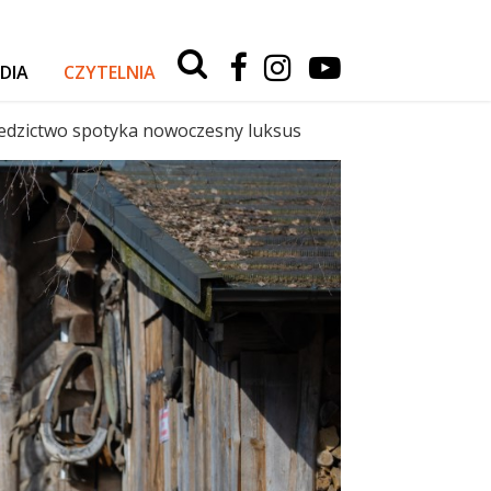
Type 2 or
more
DIA
CZYTELNIA
characters
for
RELACJE Z WYPRAW
results.
iedzictwo spotyka nowoczesny luksus
AKTUALNOŚCI
TESTY I PORADY
AUTA
SPORT