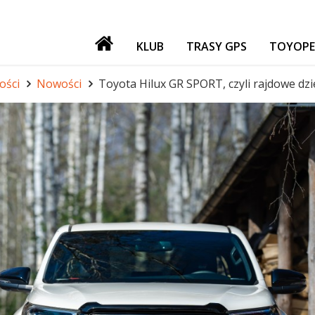
KLUB
TRASY GPS
TOYOPE
PATRONI
ości
Nowości
Toyota Hilux GR SPORT, czyli rajdowe dz
NASZE IMPREZY
GADŻETY
GIEŁDA
FORUM TORF