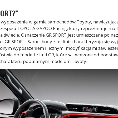
PORT?”
ia wyposażenia w gamie samochodów Toyoty, nawiązująca
zespołu TOYOTA GAZOO Racing, który reprezentuje mar
a świecie. Oznaczenie GR SPORT jest umieszczane po na
x GR SPORT. Samochody z tej linii charakteryzują się wyj
zonym wyposażeniem i licznymi modyfikacjami zawieszen
stwie do modeli z linii GR, które są tworzone od podsta
charakteru popularnym modelom Toyoty.