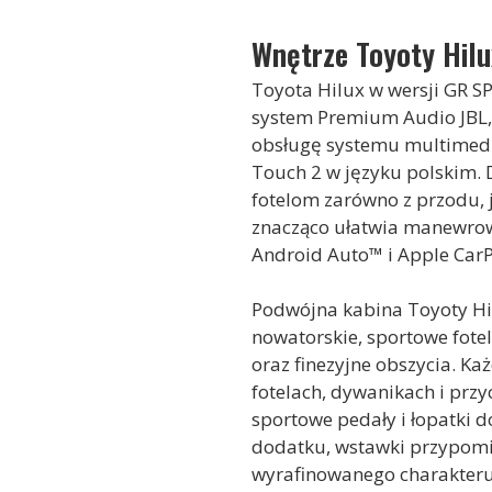
Wnętrze Toyoty Hilu
Toyota Hilux w wersji GR S
system Premium Audio JBL, 
obsługę systemu multimedia
Touch 2 w języku polskim.
fotelom zarówno z przodu, 
znacząco ułatwia manewrowa
Android Auto™ i Apple Car
Podwójna kabina Toyoty Hilu
nowatorskie, sportowe fote
oraz finezyjne obszycia. K
fotelach, dywanikach i prz
sportowe pedały i łopatki 
dodatku, wstawki przypomi
wyrafinowanego charakteru. 