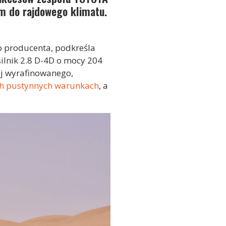
m do rajdowego klimatu.
o producenta, podkreśla
ilnik 2.8 D-4D o mocy 204
jej wyrafinowanego,
ch pustynnych warunkach
, a