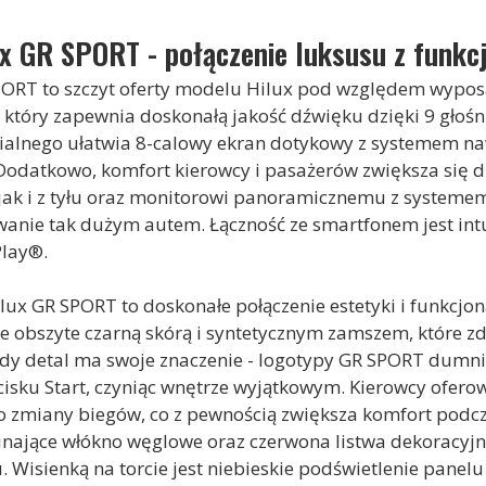
x GR SPORT - połączenie luksusu z funkc
PORT to szczyt oferty modelu Hilux pod względem wyposa
który zapewnia doskonałą jakość dźwięku dzięki 9 głoś
lnego ułatwia 8-calowy ekran dotykowy z systemem nawi
 Dodatkowo, komfort kierowcy i pasażerów zwiększa się
jak i z tyłu oraz monitorowi panoramicznemu z systemem
nie tak dużym autem. Łączność ze smartfonem jest intu
Play®.
x GR SPORT to doskonałe połączenie estetyki i funkcjona
le obszyte czarną skórą i syntetycznym zamszem, które z
ażdy detal ma swoje znaczenie - logotypy GR SPORT dumni
ycisku Start, czyniąc wnętrze wyjątkowym. Kierowcy ofer
do zmiany biegów, co z pewnością zwiększa komfort podc
nające włókno węglowe oraz czerwona listwa dekoracyjna
Wisienką na torcie jest niebieskie podświetlenie panelu