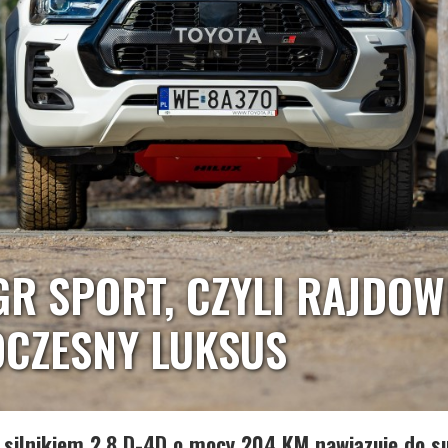
GR SPORT, CZYLI RAJDOW
CZESNY LUKSUS
 silnikiem 2.8 D-4D o mocy 204 KM nawiązuję do 