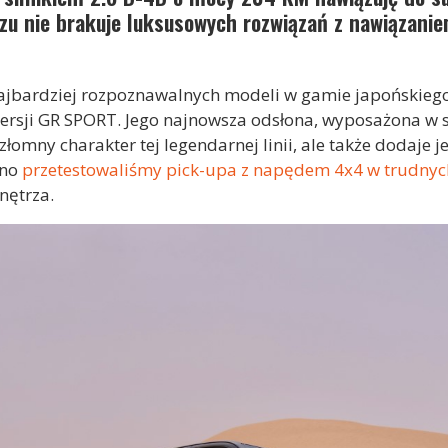
u nie brakuje luksusowych rozwiązań z nawiązanie
najbardziej rozpoznawalnych modeli w gamie japońskieg
ersji GR SPORT. Jego najnowsza odsłona, wyposażona w s
złomny charakter tej legendarnej linii, ale także dodaje 
wno
przetestowaliśmy pick-upa z napędem 4x4 w trudny
nętrza.