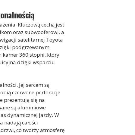
jonalnością
żenia. Kluczową cechą jest
nikom oraz subwooferowi, a
gacji satelitarnej Toyota
 dzięki podgrzewanym
 kamer 360 stopni, który
icyjna dzięki wsparciu
lności. Jej sercem są
dobią czerwone perforacje
e prezentują się na
owane są aluminiowe
zas dynamicznej jazdy. W
 nadają całości
 drzwi, co tworzy atmosferę