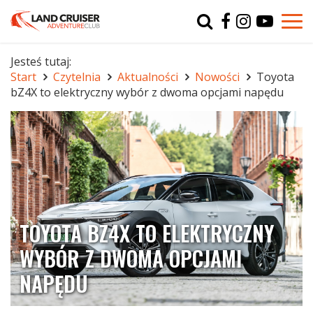
Typ
char
Jesteś tutaj:
Start
Czytelnia
Aktualności
Nowości
Toyota
r
bZ4X to elektryczny wybór z dwoma opcjami napędu
TOYOTA BZ4X TO ELEKTRYCZNY
WYBÓR Z DWOMA OPCJAMI
NAPĘDU