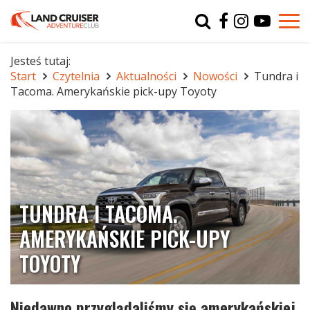
Typ
char
Jesteś tutaj:
Start
Czytelnia
Aktualności
Nowości
Tundra i
r
Tacoma. Amerykańskie pick-upy Toyoty
TUNDRA I TACOMA.
AMERYKAŃSKIE PICK-UPY
TOYOTY
Niedawno przyglądaliśmy się amerykańskiej