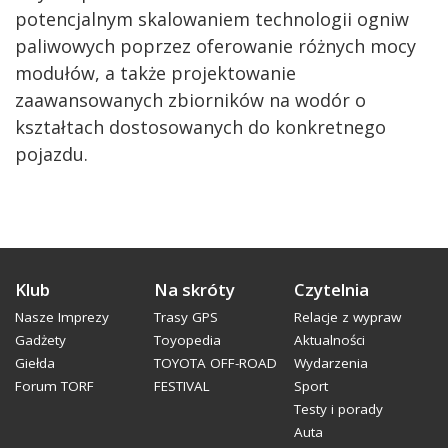
potencjalnym skalowaniem technologii ogniw
paliwowych poprzez oferowanie różnych mocy
modułów, a także projektowanie
zaawansowanych zbiorników na wodór o
kształtach dostosowanych do konkretnego
pojazdu.
Klub
Na skróty
Czytelnia
Nasze Imprezy
Trasy GPS
Relacje z wypraw
Gadżety
Toyopedia
Aktualności
Giełda
TOYOTA OFF-ROAD
Wydarzenia
Forum TORF
FESTIVAL
Sport
Testy i porady
Auta