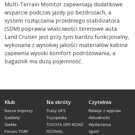
Multi-Terrain Monitor zapewniają dodatkowe
wsparcie podczas jazdy po bezdrożach, a
system rozłączania przedniego stabilizatora
(SDM) poprawia właściwości terenowe auta.
Land Cruiser jest przy tym bardzo funkcjonalny,
wykonana z wysokiej jakości materiałów kabina
zapewnia wysoki komfort podróżowania, a
bagażnik ma dużą pojemność.
Klub
Na skróty
Czytelnia
Nasze Imprezy
Trasy GPS
Relacje z wypraw
Gadżety
Toyopedia
Aktualności
Giełda
TOYOTA OFF-ROAD
Wydarzenia
Forum TORF
FESTIVAL
Sport