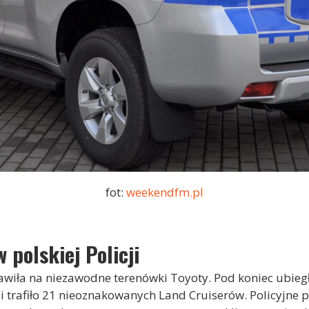
fot:
weekendfm.pl
 polskiej Policji
awiła na niezawodne terenówki Toyoty. Pod koniec ubiegł
ji trafiło 21 nieoznakowanych Land Cruiserów. Policyjne 