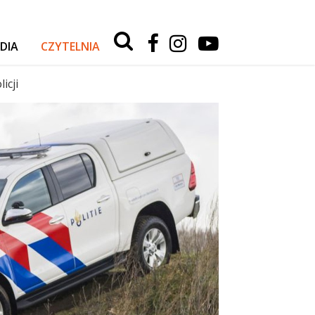
Type 2 or
more
DIA
CZYTELNIA
characters
for
RELACJE Z WYPRAW
results.
icji
AKTUALNOŚCI
TESTY I PORADY
AUTA
SPORT