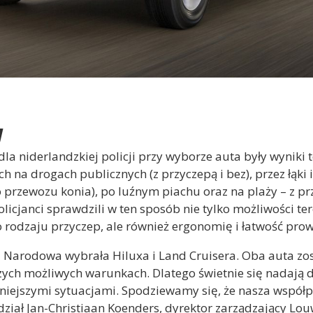
y
a niderlandzkiej policji przy wyborze auta były wyniki 
ch na drogach publicznych (z przyczepą i bez), przez łąk
 przewozu konia), po luźnym piachu oraz na plaży – z pr
licjanci sprawdzili w ten sposób nie tylko możliwości t
o rodzaju przyczep, ale również ergonomię i łatwość pro
a Narodowa wybrała Hiluxa i Land Cruisera. Oba auta zo
zych możliwych warunkach. Dlatego świetnie się nadają do
żniejszymi sytuacjami. Spodziewamy się, że nasza współp
ział Jan-Christiaan Koenders, dyrektor zarządzający Lou