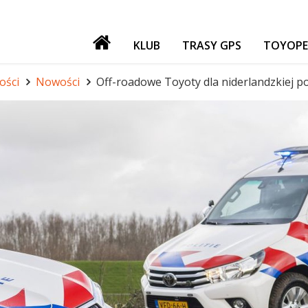
KLUB
TRASY GPS
TOYOPE
PATRONI
ości
Nowości
Off-roadowe Toyoty dla niderlandzkiej pol
NASZE IMPREZY
GADŻETY
GIEŁDA
FORUM TORF