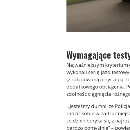
Wymagające test
Najważniejszym kryterium dl
wykonali serię jazd testowy
(z załadowaną przyczepą do
dodatkowego obciążenia. Po
zdolność ciągnięcia różneg
„Jesteśmy dumni, że Policj
radzić sobie w najtrudniejs
co dzień boryka się z najró
bardzo pomyślnie” – powied