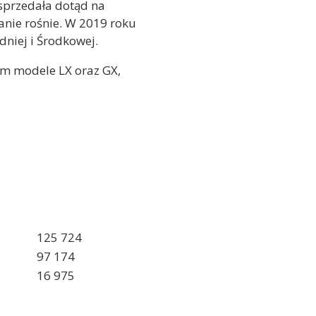
sprzedała dotąd na
nie rośnie. W 2019 roku
niej i Środkowej.
m modele LX oraz GX,
125 724
97 174
16 975