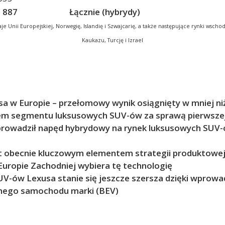
 887
Łącznie (hybrydy)
 Unii Europejskiej, Norwegię, Islandię i Szwajcarię,
a także następujące rynki wschod
Kaukazu, Turcję i Izrael
 w Europie – przełomowy wynik osiągnięty w mniej niż
erem segmentu luksusowych SUV-ów za sprawą pierwsze
rowadził napęd hybrydowy na rynek luksusowych SUV-
 obecnie kluczowym elementem strategii produktowej
Europie Zachodniej wybiera tę technologię
UV-ów Lexusa stanie się jeszcze szersza dzięki wprow
znego samochodu marki (BEV)