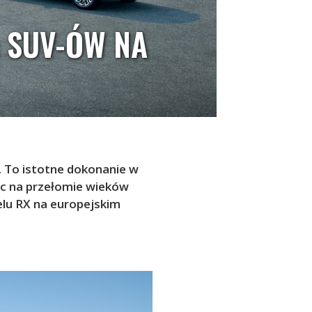
A SUV-ÓW NA
. To istotne dokonanie w
ąc na przełomie wieków
lu RX na europejskim