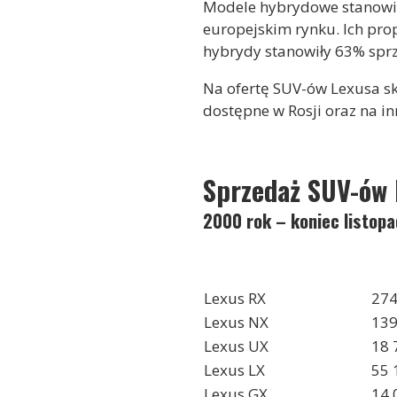
Modele hybrydowe stanowią
europejskim rynku. Ich pro
hybrydy stanowiły 63% sprz
Na ofertę SUV-ów Lexusa s
dostępne w Rosji oraz na i
Sprzedaż SUV-ów 
2000 rok – koniec listop
Lexus RX
274
Lexus NX
139
Lexus UX
18 
Lexus LX
55 
Lexus GX
14 