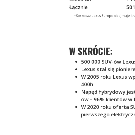
Łącznie
501
*Sprzedaż Lexus Europe obejmuje kraje
W SKRÓCIE:
500 000 SUV-ów Lexusa
Lexus stał się pioni
W 2005 roku Lexus wp
400h
Napęd hybrydowy jest
ów – 96% klientów w 
W 2020 roku oferta S
pierwszego elektryc