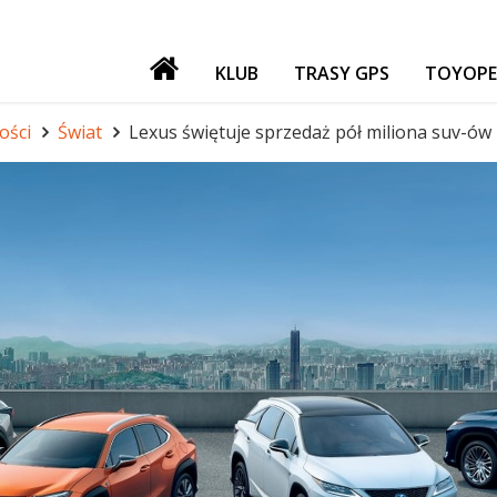
KLUB
TRASY GPS
TOYOPE
PATRONI
ości
Świat
Lexus świętuje sprzedaż pół miliona suv-ów
NASZE IMPREZY
GADŻETY
GIEŁDA
FORUM TORF