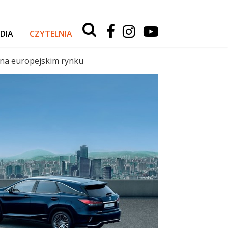
Type 2 or
more
DIA
CZYTELNIA
characters
for
RELACJE Z WYPRAW
results.
 na europejskim rynku
AKTUALNOŚCI
TESTY I PORADY
AUTA
SPORT