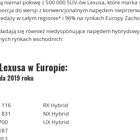
 niemal połowę z 500 000 SUV-ów Lexusa, które marka 
porcja do wersji z konwencjonalnym napędem nieprzerwa
edaży w całym regionie* i 96% na rynkach Europy Zachod
kładają się również niedysponujące napędem hybrydowy
nnych rynkach wschodnich.
Lexusa w Europie:
ada 2019 roku
 116
RX Hybrid
 831
NX Hybrid
700
UX Hybrid
187
053