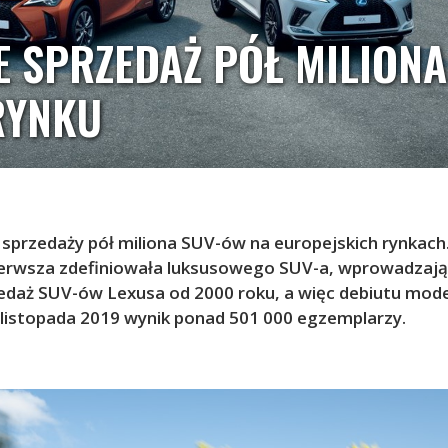
E SPRZEDAŻ PÓŁ MILION
RYNKU
 sprzedaży pół miliona SUV-ów na europejskich rynkach
o pierwsza zdefiniowała luksusowego SUV-a, wprowadzaj
edaż SUV-ów Lexusa od 2000 roku, a więc debiutu mode
c listopada 2019 wynik ponad 501 000 egzemplarzy.