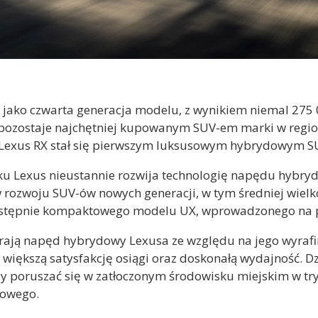
e jako czwarta generacja modelu, z wynikiem niemal 27
 pozostaje najchętniej kupowanym SUV-em marki w regio
exus RX stał się pierwszym luksusowym hybrydowym SU
u Lexus nieustannie rozwija technologię napędu hybry
 rozwoju SUV-ów nowych generacji, w tym średniej wie
następnie kompaktowego modelu UX, wprowadzonego na 
ierają napęd hybrydowy Lexusa ze względu na jego wyra
 większą satysfakcję osiągi oraz doskonałą wydajność. D
y poruszać się w zatłoczonym środowisku miejskim w tr
nowego.