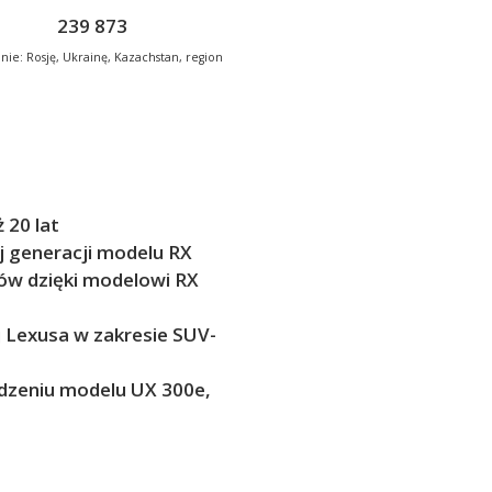
239 873
nie: Rosję, Ukrainę, Kazachstan, region
 20 lat
j generacji modelu RX
ów dzięki modelowi RX
 Lexusa w zakresie SUV-
adzeniu modelu UX 300e,