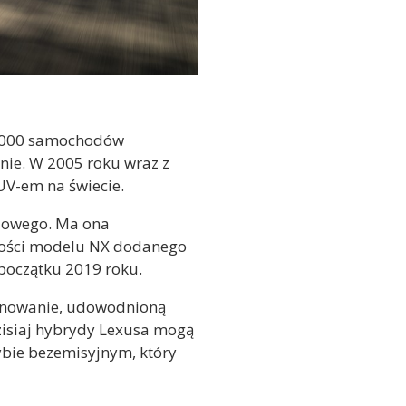
5 000 samochodów
nie. W 2005 roku wraz z
V-em na świecie.
dowego. Ma ona
lkości modelu NX dodanego
początku 2019 roku.
finowanie, udowodnioną
zisiaj hybrydy Lexusa mogą
ybie bezemisyjnym, który