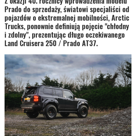
Z okazji 40. rocznicy wprowadzenia modelu
Prado do sprzedaży, światowi specjaliści od
pojazdów o ekstremalnej mobilności, Arctic
Trucks, ponownie definiują pojęcie "chłodny
i zdolny", prezentując długo oczekiwanego
Land Cruisera 250 / Prado AT37.