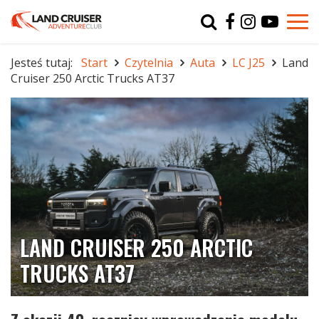
Typ
char
Jesteś tutaj:
Start
Czytelnia
Auta
LC J25
Land
Cruiser 250 Arctic Trucks AT37
r
LAND CRUISER 250 ARCTIC
TRUCKS AT37