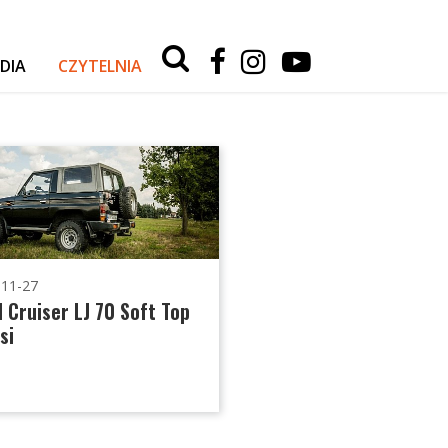
Type 2 or
more
DIA
CZYTELNIA
characters
for
RELACJE Z WYPRAW
results.
AKTUALNOŚCI
TESTY I PORADY
AUTA
SPORT
-11-27
 Cruiser LJ 70 Soft Top
si