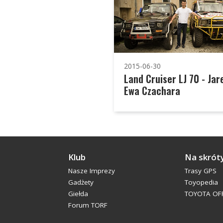
2015-06-30
Land Cruiser LJ 70 - Jare
Ewa Czachara
Klub
Na skrót
Nasze Imprezy
Trasy GPS
Gadżety
Toyopedia
Giełda
TOYOTA OFF
Forum TORF