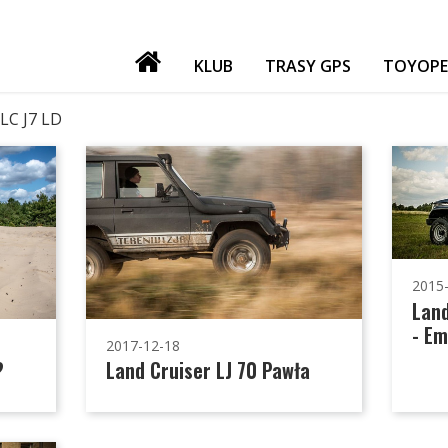
KLUB
TRASY GPS
TOYOPE
PATRONI
LC J7 LD
NASZE IMPREZY
GADŻETY
GIEŁDA
FORUM TORF
2015
Land
- Em
2017-12-18
?
Land Cruiser LJ 70 Pawła