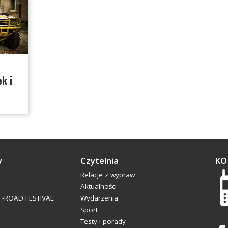
k i
y
Czytelnia
KO
Relacje z wypraw
Aktualności
-ROAD FESTIVAL
Wydarzenia
Sport
Testy i porady