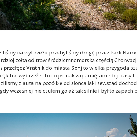
ziliśmy na wybrzeżu przebyliśmy drogę przez Park Narod
rdziej żółtą od traw śródziemnomorską częścią Chorwacji
ez
przełęcz Vratnik
do miasta
Senj
to wielka przygoda sz
ękitne wybrzeże. To co jednak zapamiętam z tej trasy to
iliśmy z auta na pożółkłe od słońca łąki zewsząd docho
gdy wcześniej nie czułem go aż tak silnie i był to zapach