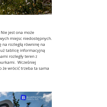
 Nie jest ona może
awych miejsc niedostępnych.
ę na rozległą równinę na
już tablicę informacyjną
ami rozległy teren z
murkami. Wcześniej
o że wrócić trzeba ta sama