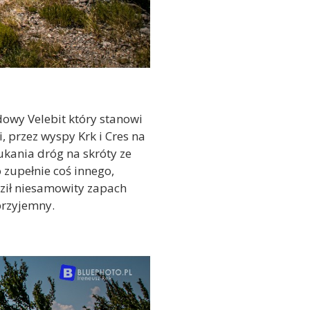
owy Velebit który stanowi
, przez wyspy Krk i Cres na
ukania dróg na skróty ze
 zupełnie coś innego,
dził niesamowity zapach
 przyjemny.