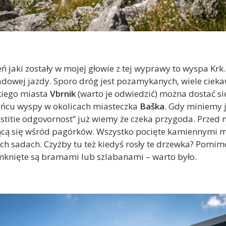
jaki zostały w mojej głowie z tej wyprawy to wyspa Krk.
adowej jazdy. Sporo dróg jest pozamykanych, wiele ciek
kiego miasta
Vbrnik
(warto je odwiedzić) można dostać si
ńcu wyspy w okolicach miasteczka
Baška
. Gdy miniemy 
astitie odgovornost” już wiemy że czeka przygoda. Przed n
cą się wśród pagórków. Wszystko pocięte kamiennymi 
ch sadach. Czyżby tu też kiedyś rosły te drzewka? Pomim
mknięte są bramami lub szlabanami – warto było.