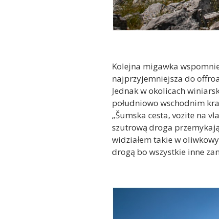
Kolejna migawka wspomnień 
najprzyjemniejsza do offro
Jednak w okolicach winiars
południowo wschodnim kra
„Šumska cesta, vozite na vl
szutrową droga przemykają
widziałem takie w oliwkowy
drogą bo wszystkie inne za