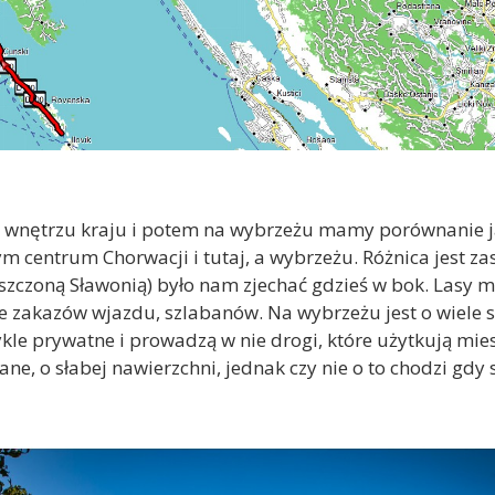
wnętrzu kraju i potem na wybrzeżu mamy porównanie j
 centrum Chorwacji i tutaj, a wybrzeżu. Różnica jest za
zczoną Sławonią) było nam zjechać gdzieś w bok. Lasy ma
ele zakazów wjazdu, szlabanów. Na wybrzeżu jest o wiele
kle prywatne i prowadzą w nie drogi, które użytkują mie
bane, o słabej nawierzchni, jednak czy nie o to chodzi g