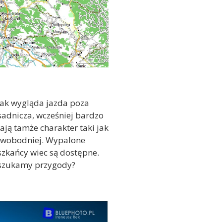
ak wygląda jazda poza
sadnicza, wcześniej bardzo
ją tamże charakter taki jak
 swobodniej. Wypalone
szkańcy wiec są dostępne.
dy szukamy przygody?