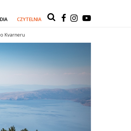
Type 2 or
more
DIA
CZYTELNIA
characters
for
RELACJE Z WYPRAW
results.
go Kvarneru
AKTUALNOŚCI
TESTY I PORADY
AUTA
SPORT