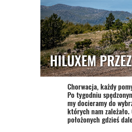
HILUXEM PRZE
Chorwacja, każdy pomyś
Po tygodniu spędzonym 
my docieramy do wybrz
których nam zależało.
położonych gdzieś dale