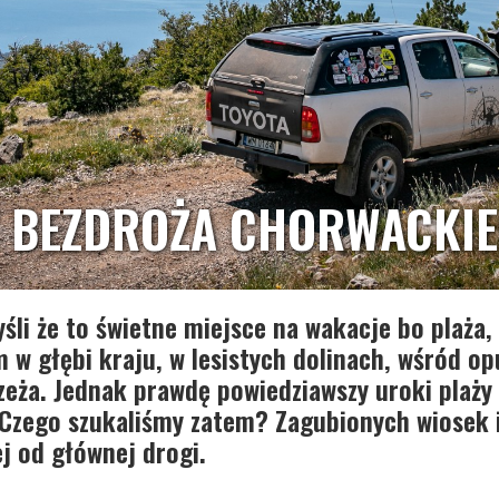
Z BEZDROŻA CHORWACKI
li że to świetne miejsce na wakacje bo plaża,
w głębi kraju, w lesistych dolinach, wśród op
eża. Jednak prawdę powiedziawszy uroki plaży 
 Czego szukaliśmy zatem? Zagubionych wiosek 
j od głównej drogi.