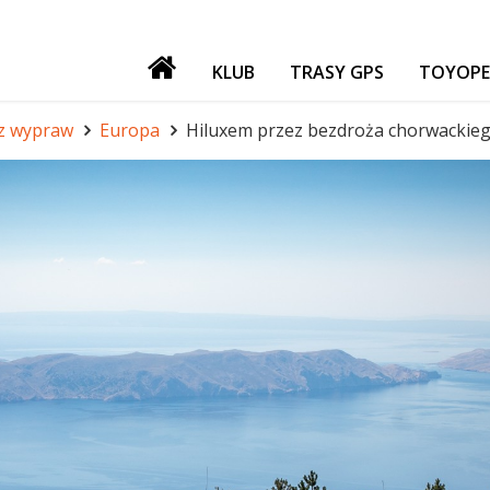
KLUB
TRASY GPS
TOYOPE
PATRONI
 z wypraw
Europa
Hiluxem przez bezdroża chorwackie
NASZE IMPREZY
GADŻETY
GIEŁDA
FORUM TORF