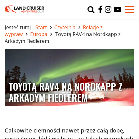
Typ
char
Jesteś tutaj:
Start
Czytelnia
Relacje z
wypraw
Europa
Toyotą RAV4 na Nordkapp z
r
Arkadym Fiedlerem
TOYOTĄ RAV4 NA NORDKAPP Z
ARKADYM FIEDLEREM
Całkowite ciemności nawet przez całą dobę,
gęsty śnieg, lód i wichury – w takich warunkach