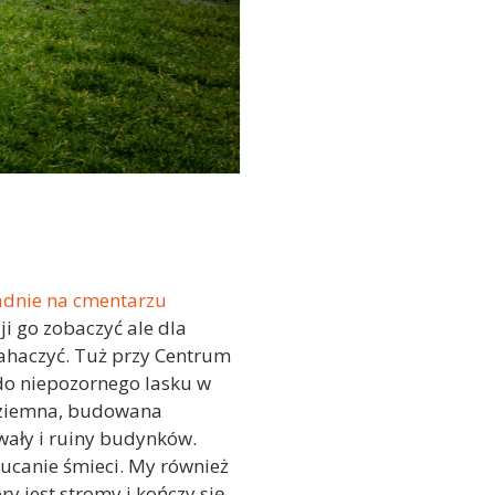
adnie na cmentarzu
zji go zobaczyć ale dla
zahaczyć. Tuż przy Centrum
do niepozornego lasku w
a ziemna, budowana
wały i ruiny budynków.
zucanie śmieci. My również
y jest stromy i kończy się