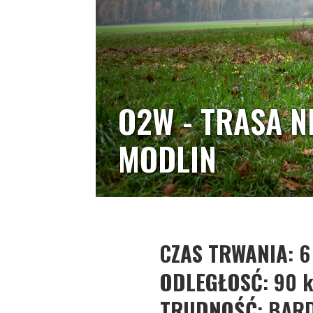
O2W - TRASA N
MODLIN
CZAS TRWANIA
: 6
ODLEGŁOS
Ć: 90 
TRUDNOŚĆ
: BAR