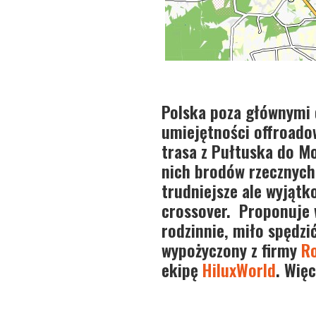
Polska poza głównymi
umiejętności offroad
trasa z Pułtuska do Mo
nich brodów rzecznych 
trudniejsze ale wyjąt
crossover. Proponuje w
rodzinnie, miło spędzi
wypożyczony z firmy
Ro
ekipę
HiluxWorld
. Wię