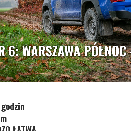
R 6: WARSZAWA PÓŁNOC -
 godzin
km
DZO ŁATWA