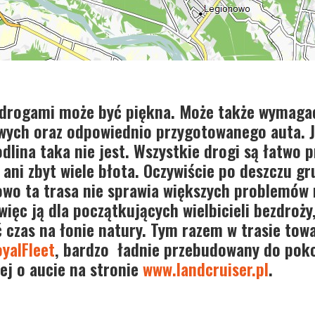
 drogami może być piękna. Może także wymaga
owych oraz odpowiednio przygotowanego auta.
dlina taka nie jest. Wszystkie drogi są łatwo 
ani zbyt wiele błota. Oczywiście po deszczu g
kowo ta trasa nie sprawia większych problemów
ięc ją dla początkujących wielbicieli bezdroży,
ć czas na łonie natury. Tym razem w trasie tow
yalFleet
, bardzo ładnie przebudowany do pok
cej o aucie na stronie
www.landcruiser.pl
.