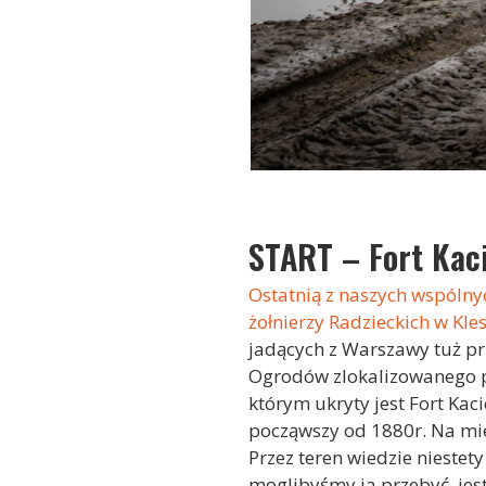
START – Fort Kac
Ostatnią z naszych wspólny
żołnierzy Radzieckich w Kle
jadących z Warszawy tuż pr
Ogrodów zlokalizowanego pr
którym ukryty jest Fort Ka
począwszy od 1880r. Na mie
Przez teren wiedzie nieste
moglibyśmy ja przebyć, jest