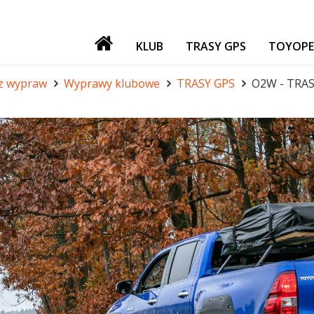
KLUB
TRASY GPS
TOYOPE
PATRONI
 z wypraw
Wyprawy klubowe
TRASY GPS
O2W - TRASA
NASZE IMPREZY
GADŻETY
GIEŁDA
FORUM TORF