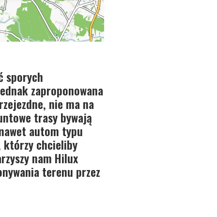
ć sporych
 Jednak zaproponowana
przejezdne, nie ma na
runtowe trasy bywają
 nawet autom typu
 którzy chcieliby
arzyszy nam Hilux
onywania terenu przez