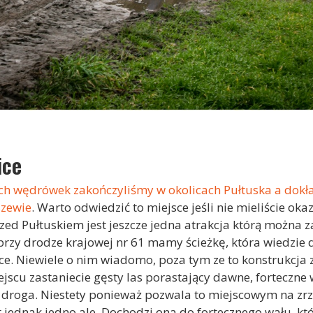
ice
ch wędrówek zakończyliśmy w okolicach Pułtuska a dokł
szewie
. Warto odwiedzić to miejsce jeśli nie mieliście oka
zed Pułtuskiem jest jeszcze jedna atrakcja którą można 
zy drodze krajowej nr 61 mamy ścieżkę, która wiedzie 
cice. Niewiele o nim wiadomo, poza tym ze to konstrukcj
jscu zastaniecie gęsty las porastający dawne, forteczne 
ty droga. Niestety ponieważ pozwala to miejscowym na zr
 jednak jedno ale. Dochodzi ona do fortecznego wału, któr