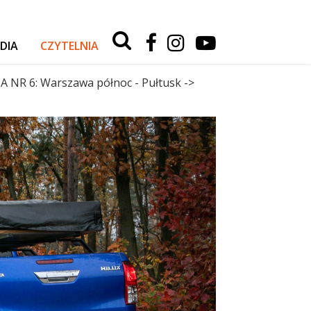
Type 2 or
more
DIA
CZYTELNIA
characters
for
RELACJE Z WYPRAW
results.
 NR 6: Warszawa północ - Pułtusk ->
AKTUALNOŚCI
TESTY I PORADY
AUTA
SPORT