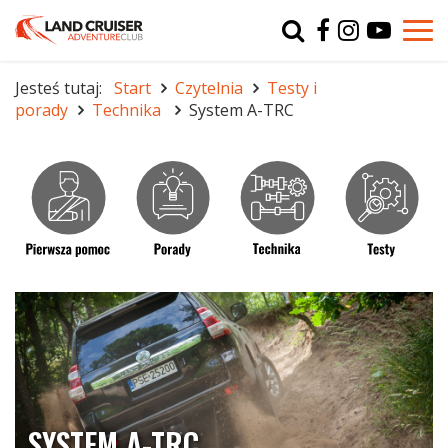
Typ
char
Jesteś tutaj:
Start
Czytelnia
Testy i
porady
Technika
System A-TRC
r
SYSTEM A-TRC