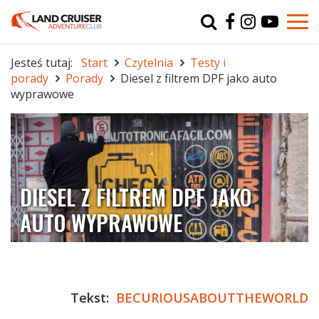
Typ
char
Jesteś tutaj:
Start
Czytelnia
Testy i
porady
Porady
Diesel z filtrem DPF jako auto
r
wyprawowe
DIESEL Z FILTREM DPF JAKO
AUTO WYPRAWOWE
Tekst:
BECURIOUSABOUTTHEWORLD