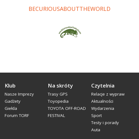
BECURIOUSABOUTTHEWORLD
Klub
Na skróty
Czytelnia
Nasze Imprezy
Trasy GPS
Relacje z wypraw
Gadżety
Toyopedia
Aktualności
Giełda
TOYOTA OFF-ROAD
Wydarzenia
Forum TORF
FESTIVAL
Sport
Testy i porady
Auta