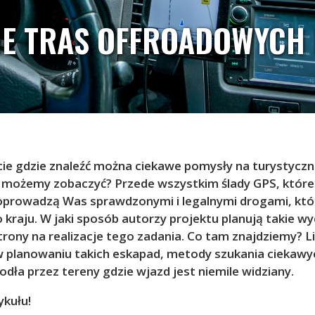
E TRAS OFFROADOWYCH 
ecie gdzie znaleźć można ciekawe pomysły na turystycz
m możemy zobaczyć? Przede wszystkim ślady GPS, które
poprowadzą Was sprawdzonymi i legalnymi drogami, któr
raju. W jaki sposób autorzy projektu planują takie wy
rony na realizacje tego zadania. Co tam znajdziemy? Lis
planowaniu takich eskapad, metody szukania ciekawych 
dła przez tereny gdzie wjazd jest niemile widziany.
ykułu!