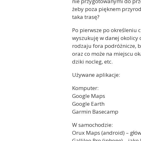
nie przygotowanymi do prze
żeby poza pięknem przyrody
taka trasę?
Po pierwsze po określeniu c
wyszukuję w danej okolicy 
rodzaju fora podróżnicze, 
oraz co może na miejscu ok
dziki nocleg, etc.
Używane aplikacje:
Komputer:
Google Maps
Google Earth
Garmin Basecamp
W samochodzie:
Orux Maps (android) – głów
Gallileo Pro (iphone) – jak