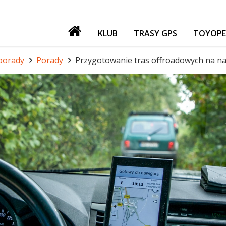
KLUB
TRASY GPS
TOYOPE
PATRONI
 porady
Porady
Przygotowanie tras offroadowych na n
NASZE IMPREZY
GADŻETY
GIEŁDA
FORUM TORF