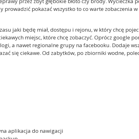
prawy przez zbyt głębokie błoto czy brody. Wycieczka p
 prowadzić pokazać wszystko to co warte zobaczenia w 
zasu jaki będę miał, dostępu i rejonu, w który chcę poj
ciekawych miejsc, które chcę zobaczyć. Oprócz google po
blogi, a nawet regionalne grupy na facebooku. Dodaje ws
azać się ciekawe. Od zabytków, po zbiorniki wodne, polec
na aplikacja do nawigacji
o backup