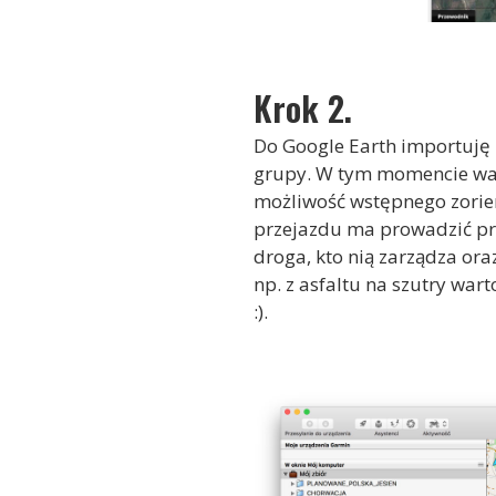
Krok 2.
Do Google Earth importuję 
grupy. W tym momencie warto
możliwość wstępnego zorient
przejazdu ma prowadzić prz
droga, kto nią zarządza oraz
np. z asfaltu na szutry war
:).