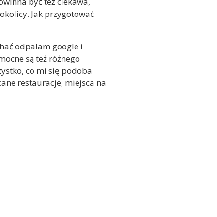
owinna być też ciekawa,
okolicy. Jak przygotować
echać odpalam google i
mocne są też różnego
zystko, co mi się podoba
ane restauracje, miejsca na