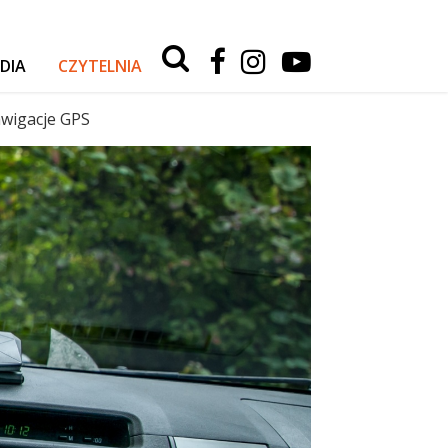
Type 2 or
more
DIA
CZYTELNIA
characters
for
RELACJE Z WYPRAW
results.
awigacje GPS
AKTUALNOŚCI
TESTY I PORADY
AUTA
SPORT