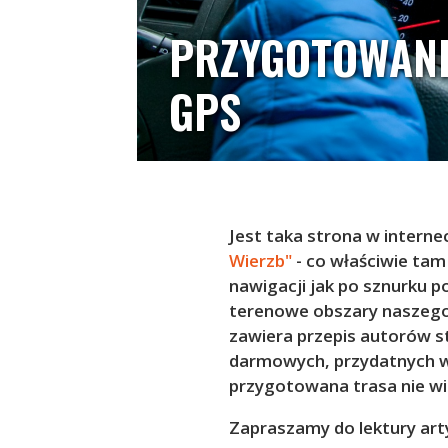
PRZYGOTOWANI
GPS
Jest taka strona w intern
Wierzb"
- co właściwie ta
nawigacji jak po sznurku 
terenowe obszary naszego k
zawiera przepis autorów st
darmowych, przydatnych w 
przygotowana trasa nie wio
Zapraszamy do lektury art