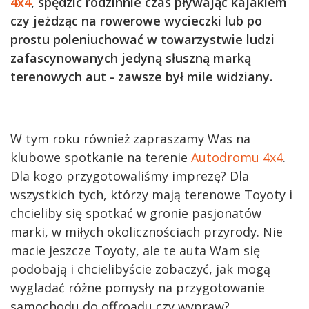
4x4
, spędzić rodzinnie czas pływając kajakiem
czy jeżdząc na rowerowe wycieczki lub po
prostu poleniuchować w towarzystwie ludzi
zafascynowanych jedyną słuszną marką
terenowych aut - zawsze był mile widziany.
W tym roku również zapraszamy Was na
klubowe spotkanie na terenie
Autodromu 4x4
.
Dla kogo przygotowaliśmy imprezę? Dla
wszystkich tych, którzy mają terenowe Toyoty i
chcieliby się spotkać w gronie pasjonatów
marki, w miłych okolicznościach przyrody. Nie
macie jeszcze Toyoty, ale te auta Wam się
podobają i chcielibyście zobaczyć, jak mogą
wygladać różne pomysły na przygotowanie
samochodu do offroadu czy wypraw?