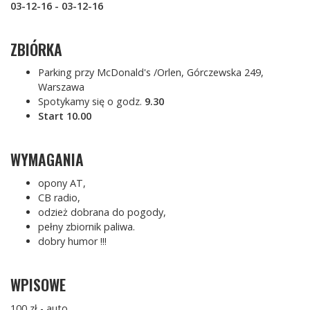
03-12-16 - 03-12-16
ZBIÓRKA
Parking przy McDonald's /Orlen, Górczewska 249,
Warszawa
Spotykamy się o godz.
9.30
Start 10.00
WYMAGANIA
opony AT,
CB radio,
odzież dobrana do pogody,
pełny zbiornik paliwa.
dobry humor !!!
WPISOWE
100 zł - auto