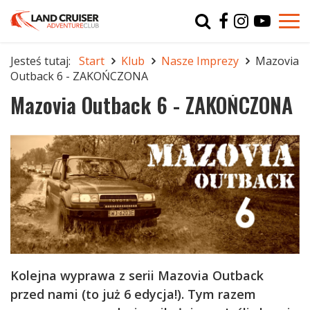
Typ
char
Jesteś tutaj:
Start
Klub
Nasze Imprezy
Mazovia
Outback 6 - ZAKOŃCZONA
r
Mazovia Outback 6 - ZAKOŃCZONA
Kolejna wyprawa z serii Mazovia Outback
przed nami (to już 6 edycja!). Tym razem