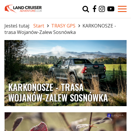
Typ
char
Jesteś tutaj:
Start
TRASY GPS
KARKONOSZE -
trasa Wojanów-Zalew Sosnówka
r
KARKONOSZE - TRASA
WOJANÓW-ZALEW SOSNÓWKA