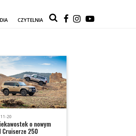
Type 2 or
more
DIA
CZYTELNIA
characters
for
RELACJE Z WYPRAW
results.
AKTUALNOŚCI
TESTY I PORADY
AUTA
SPORT
-11-20
ciekawostek o nowym
 Cruiserze 250