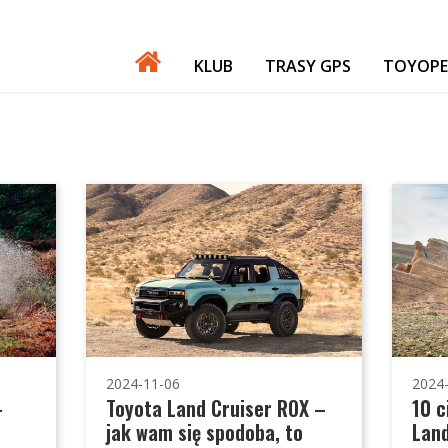
KLUB
TRASY GPS
TOYOPE
PATRONI
NASZE IMPREZY
GADŻETY
GIEŁDA
FORUM TORF
2024-11-06
2024
-
Toyota Land Cruiser ROX –
10 
jak wam się spodoba, to
Land