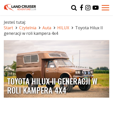
Typ
char
Jesteś tutaj:
Start
Czytelnia
Auta
HILUX
Toyota Hilux II
r
generacji w roli kampera 4x4
TOYOTA HILUX II GENERACJI W
ROLI KAMPERA 4X4