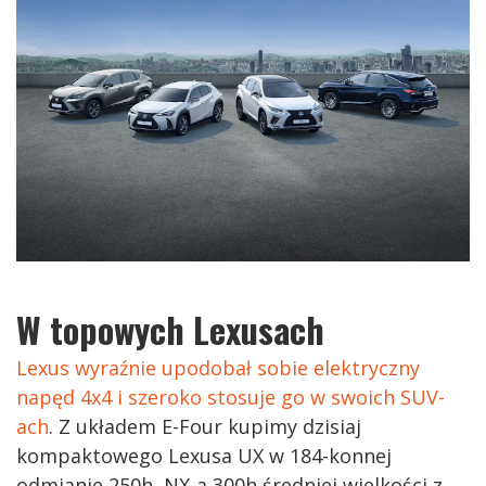
W topowych Lexusach
Lexus wyraźnie upodobał sobie elektryczny
napęd 4x4 i szeroko stosuje go w swoich SUV-
ach
. Z układem E-Four kupimy dzisiaj
kompaktowego Lexusa UX w 184-konnej
odmianie 250h, NX-a 300h średniej wielkości z