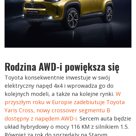
Rodzina AWD-i powiększa się
Toyota konsekwentnie inwestuje w swój
elektryczny napęd 4x4 i wprowadza go do
kolejnych modeli, a także na kolejne rynki.
W
przyszłym roku w Europie zadebiutuje Toyota
Yaris Cross, nowy crossover segmentu B
dostępny z napędem AWD-i.
Sercem auta będzie
układ hybrydowy o mocy 116 KM z silnikiem 1.5.
Również za rok do sprzedaży na Starym