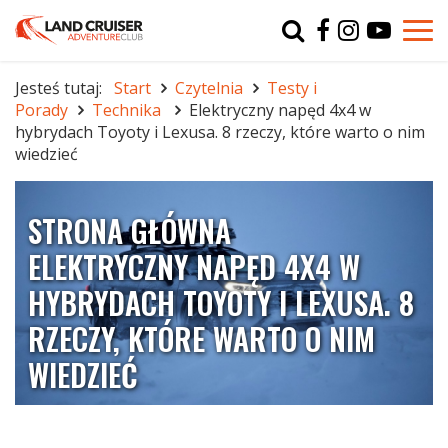
Typ
char
Jesteś tutaj:
Start
Czytelnia
Testy i
Porady
Technika
Elektryczny napęd 4x4 w
r
hybrydach Toyoty i Lexusa. 8 rzeczy, które warto o nim
wiedzieć
STRONA GŁÓWNA
ELEKTRYCZNY NAPĘD 4X4 W
HYBRYDACH TOYOTY I LEXUSA. 8
RZECZY, KTÓRE WARTO O NIM
WIEDZIEĆ