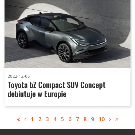
2022-12-06
Toyota bZ Compact SUV Concept
debiutuje w Europie
1
2
3
4
5
6
7
8
9
10