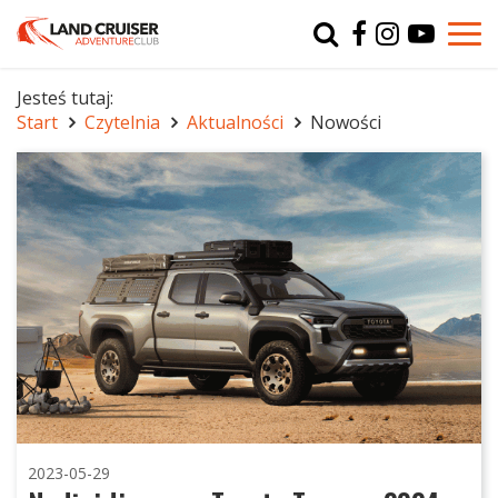
Typ
char
Jesteś tutaj:
Start
Czytelnia
Aktualności
Nowości
r
2023-05-29