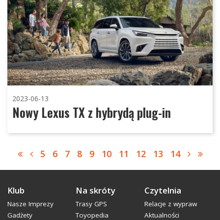
2023-06-13
Nowy Lexus TX z hybrydą plug-in
5
6
7
8
9
10
11
12
13
14
Klub
Na skróty
Czytelnia
Nasze Imprezy
Trasy GPS
Relacje z wypraw
Gadżety
Toyopedia
Aktualności