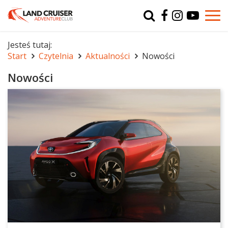
Typ
char
Jesteś tutaj:
Start
Czytelnia
Aktualności
Nowości
r
Nowości