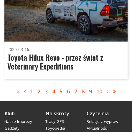
2020-03-16
Toyota Hilux Revo - przez świat z
Veterinary Expeditions
1
2
3
4
5
6
7
8
9
10
Klub
Na skróty
Czytelnia
Nasze Imprezy
Trasy GPS
Relacje z wypraw
Gadżety
Toyopedia
Aktualności