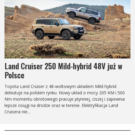
Land Cruiser 250 Arctic Trucks AT37
Z okazji 40. rocznicy wprowadzenia modelu Prado do
sprzedaży, światowi specjaliści od pojazdów o ekstremalnej
mobilności, Arctic Trucks, ponownie definiują pojęcie "chłodny i
zdolny", prezentując długo oczekiwanego Land Cruisera 250 /
Prado AT37....