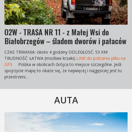
O2W - TRASA NR 11 - z Małej Wsi do
Białobrzegów – śladem dworów i pałaców
CZAS TRWANIA
: około 4 godziny
ODLEGŁOS
Ć: 53 KM
TRUDNOŚĆ
: ŁATWA (możliwe krzaki)
LINK do pobrania pliku na
GPS
Polska w okolicach Grójca to miejsce szczególne. Jeśli
spojrzycie mapę to okaże się, że najwięcej i najgęściej jest tu
przestrzeni...
AUTA