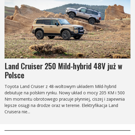
Land Cruiser 250 Arctic Trucks AT37
Z okazji 40. rocznicy wprowadzenia modelu Prado do
sprzedaży, światowi specjaliści od pojazdów o ekstremalnej
mobilności, Arctic Trucks, ponownie definiują pojęcie "chłodny i
zdolny", prezentując długo oczekiwanego Land Cruisera 250 /
Prado AT37....