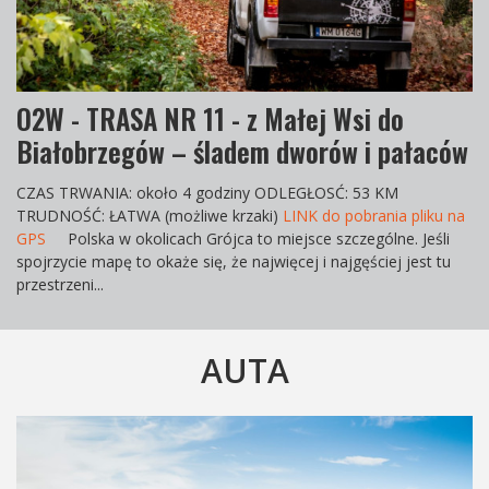
O2W - TRASA NR 11 - z Małej Wsi do
Białobrzegów – śladem dworów i pałaców
CZAS TRWANIA
: około 4 godziny
ODLEGŁOS
Ć: 53 KM
TRUDNOŚĆ
: ŁATWA (możliwe krzaki)
LINK do pobrania pliku na
GPS
Polska w okolicach Grójca to miejsce szczególne. Jeśli
spojrzycie mapę to okaże się, że najwięcej i najgęściej jest tu
przestrzeni...
AUTA