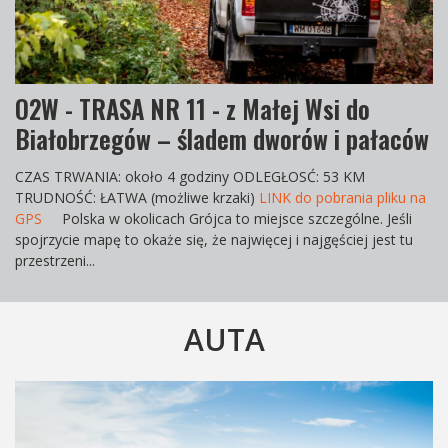
O2W - TRASA NR 11 - z Małej Wsi do
Białobrzegów – śladem dworów i pałaców
CZAS TRWANIA
: około 4 godziny
ODLEGŁOS
Ć: 53 KM
TRUDNOŚĆ
: ŁATWA (możliwe krzaki)
LINK do pobrania pliku na
GPS
Polska w okolicach Grójca to miejsce szczególne. Jeśli
spojrzycie mapę to okaże się, że najwięcej i najgęściej jest tu
przestrzeni...
AUTA