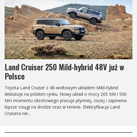
Land Cruiser 250 Arctic Trucks AT37
Z okazji 40. rocznicy wprowadzenia modelu Prado do
sprzedaży, światowi specjaliści od pojazdów o ekstremalnej
mobilności, Arctic Trucks, ponownie definiują pojęcie "chłodny i
zdolny", prezentując długo oczekiwanego Land Cruisera 250 /
Prado AT37....