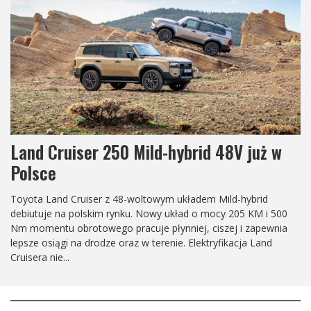
 w
Land Cruiser 250 Arctic Trucks AT37
Z okazji 40. rocznicy wprowadzenia modelu Prado do
sprzedaży, światowi specjaliści od pojazdów o ekstremaln
mobilności, Arctic Trucks, ponownie definiują pojęcie "chł
 500
zdolny", prezentując długo oczekiwanego Land Cruisera 2
wnia
Prado AT37....
d