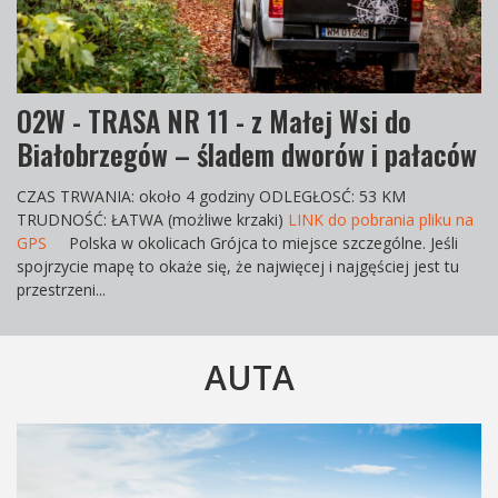
O2W - TRASA NR 11 - z Małej Wsi do
Białobrzegów – śladem dworów i pałaców
CZAS TRWANIA
: około 4 godziny
ODLEGŁOS
Ć: 53 KM
TRUDNOŚĆ
: ŁATWA (możliwe krzaki)
LINK do pobrania pliku na
GPS
Polska w okolicach Grójca to miejsce szczególne. Jeśli
spojrzycie mapę to okaże się, że najwięcej i najgęściej jest tu
przestrzeni...
AUTA