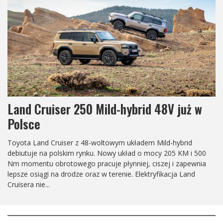
Land Cruiser 250 Arctic Trucks AT37
Z okazji 40. rocznicy wprowadzenia modelu Prado do
sprzedaży, światowi specjaliści od pojazdów o ekstremalnej
mobilności, Arctic Trucks, ponownie definiują pojęcie "chłodny i
zdolny", prezentując długo oczekiwanego Land Cruisera 250 /
Prado AT37....