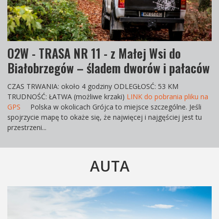
O2W - TRASA NR 11 - z Małej Wsi do
Białobrzegów – śladem dworów i pałaców
CZAS TRWANIA
: około 4 godziny
ODLEGŁOS
Ć: 53 KM
TRUDNOŚĆ
: ŁATWA (możliwe krzaki)
LINK do pobrania pliku na
GPS
Polska w okolicach Grójca to miejsce szczególne. Jeśli
spojrzycie mapę to okaże się, że najwięcej i najgęściej jest tu
przestrzeni...
AUTA